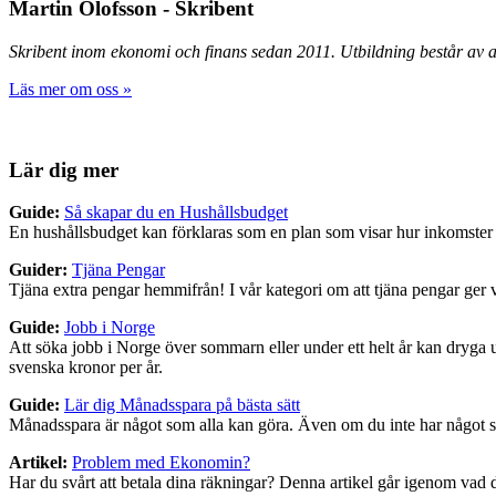
Martin Olofsson - Skribent
Skribent inom ekonomi och finans sedan 2011. Utbildning består av aff
Läs mer om oss »
Lär dig mer
Guide:
Så skapar du en Hushållsbudget
En hushållsbudget kan förklaras som en plan som visar hur inkomste
Guider:
Tjäna Pengar
Tjäna extra pengar hemmifrån! I vår kategori om att tjäna pengar ger vi
Guide:
Jobb i Norge
Att söka jobb i Norge över sommarn eller under ett helt år kan dryga 
svenska kronor per år.
Guide:
Lär dig Månadsspara på bästa sätt
Månadsspara är något som alla kan göra. Även om du inte har något spec
Artikel:
Problem med Ekonomin?
Har du svårt att betala dina räkningar? Denna artikel går igenom vad 