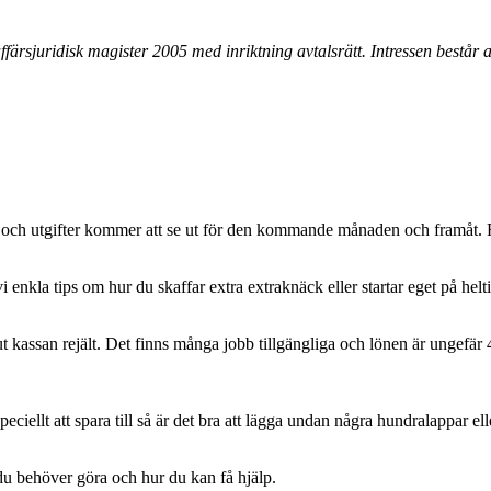
ärsjuridisk magister 2005 med inriktning avtalsrätt. Intressen består a
r och utgifter kommer att se ut för den kommande månaden och framåt.
 enkla tips om hur du skaffar extra extraknäck eller startar eget på helti
ut kassan rejält. Det finns många jobb tillgängliga och lönen är ungef
iellt att spara till så är det bra att lägga undan några hundralappar el
du behöver göra och hur du kan få hjälp.