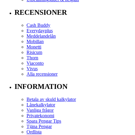
RECENSIONER
Cash Buddy
Everydayplus
Meddelandelån
Mobillan
Monetti
Risicum
Thorn
Viaconto
Vivus
Alla recensioner
INFORMATION
Betala av skuld kalkylator
Lånekalkylator
Vanliga frågor
Privatekonomi
Spara Pengar Tips
Tjäna Pengar
Ordlista