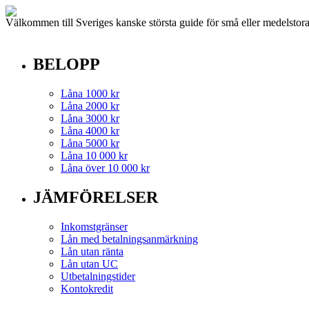
V
älkommen till Sveriges kanske största guide för små eller medelstora 
BELOPP
Låna 1000 kr
Låna 2000 kr
Låna 3000 kr
Låna 4000 kr
Låna 5000 kr
Låna 10 000 kr
Låna över 10 000 kr
JÄMFÖRELSER
Inkomstgränser
Lån med betalningsanmärkning
Lån utan ränta
Lån utan UC
Utbetalningstider
Kontokredit