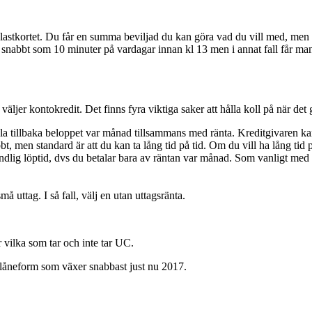
astkortet. Du får en summa beviljad du kan göra vad du vill med, men be
så snabbt som 10 minuter på vardagar innan kl 13 men i annat fall får ma
u väljer kontokredit. Det finns fyra viktiga saker att hålla koll på när det 
ala tillbaka beloppet var månad tillsammans med ränta. Kreditgivaren kan
bbt, men standard är att du kan ta lång tid på tid. Om du vill ha lång ti
ndlig löptid, dvs du betalar bara av räntan var månad. Som vanligt med lå
ttag. I så fall, välj en utan uttagsränta.
ör vilka som tar och inte tar UC.
 låneform som växer snabbast just nu 2017.