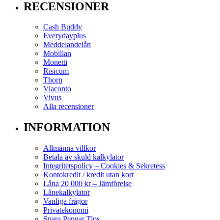
RECENSIONER
Cash Buddy
Everydayplus
Meddelandelån
Mobillan
Monetti
Risicum
Thorn
Viaconto
Vivus
Alla recensioner
INFORMATION
Allmänna villkor
Betala av skuld kalkylator
Integritetspolicy – Cookies & Sekretess
Kontokredit / kredit utan kort
Låna 20 000 kr – Jämförelse
Lånekalkylator
Vanliga frågor
Privatekonomi
Spara Pengar Tips