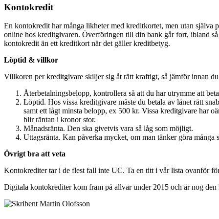
Kontokredit
En kontokredit har många likheter med kreditkortet, men utan själva pl
online hos kreditgivaren. Överföringen till din bank går fort, ibland 
kontokredit än ett kreditkort när det gäller kreditbetyg.
Löptid & villkor
Villkoren per kreditgivare skiljer sig åt rätt kraftigt, så jämför innan d
Återbetalningsbelopp, kontrollera så att du har utrymme att bet
Löptid. Hos vissa kreditgivare måste du betala av lånet rätt sna
samt ett lågt minsta belopp, ex 500 kr. Vissa kreditgivare har oä
blir räntan i kronor stor.
Månadsränta. Den ska givetvis vara så låg som möjligt.
Uttagsränta. Kan påverka mycket, om man tänker göra många små u
Övrigt bra att veta
Kontokrediter tar i de flest fall inte UC. Ta en titt i vår lista ovanför f
Digitala kontokrediter kom fram på allvar under 2015 och är nog den