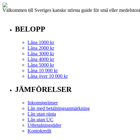
V
älkommen till Sveriges kanske största guide för små eller medelstora 
BELOPP
Låna 1000 kr
Låna 2000 kr
Låna 3000 kr
Låna 4000 kr
Låna 5000 kr
Låna 10 000 kr
Låna över 10 000 kr
JÄMFÖRELSER
Inkomstgränser
Lån med betalningsanmärkning
Lån utan ränta
Lån utan UC
Utbetalningstider
Kontokredit