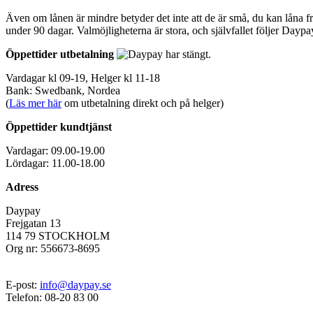
Även om lånen är mindre betyder det inte att de är små, du kan låna f
under 90 dagar. Valmöjligheterna är stora, och självfallet följer Dayp
Öppettider utbetalning
Vardagar kl 09-19, Helger kl 11-18
Bank: Swedbank, Nordea
(
Läs mer här
om utbetalning direkt och på helger)
Öppettider kundtjänst
Vardagar: 09.00-19.00
Lördagar: 11.00-18.00
Adress
Daypay
Frejgatan 13
114 79 STOCKHOLM
Org nr: 556673-8695
E-post:
info@daypay.se
Telefon: 08-20 83 00