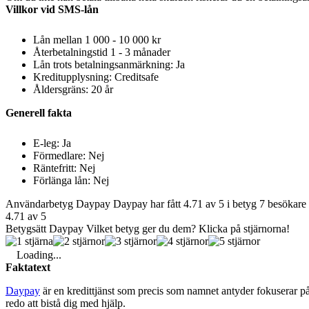
Villkor vid SMS-lån
Lån mellan 1 000 - 10 000 kr
Återbetalningstid 1 - 3 månader
Lån trots betalningsanmärkning:
Ja
Kreditupplysning:
Creditsafe
Åldersgräns: 20 år
Generell fakta
E-leg: Ja
Förmedlare: Nej
Räntefritt:
Nej
Förlänga lån: Nej
Användarbetyg Daypay
Daypay har fått 4.71 av 5 i betyg
7 besökare 
4.71 av 5
Betygsätt Daypay
Vilket betyg ger du dem? Klicka på stjärnorna!
Loading...
Faktatext
Daypay
är en kredittjänst som precis som namnet antyder fokuserar på 
redo att bistå dig med hjälp.