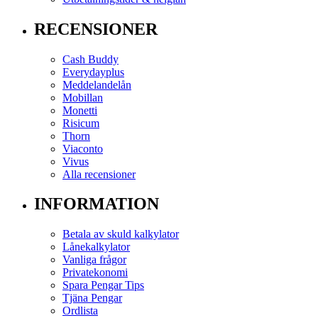
RECENSIONER
Cash Buddy
Everydayplus
Meddelandelån
Mobillan
Monetti
Risicum
Thorn
Viaconto
Vivus
Alla recensioner
INFORMATION
Betala av skuld kalkylator
Lånekalkylator
Vanliga frågor
Privatekonomi
Spara Pengar Tips
Tjäna Pengar
Ordlista