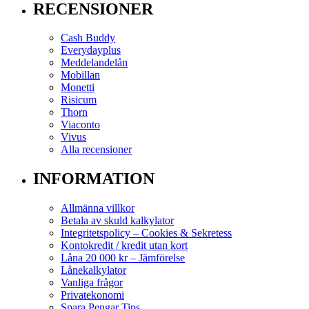
RECENSIONER
Cash Buddy
Everydayplus
Meddelandelån
Mobillan
Monetti
Risicum
Thorn
Viaconto
Vivus
Alla recensioner
INFORMATION
Allmänna villkor
Betala av skuld kalkylator
Integritetspolicy – Cookies & Sekretess
Kontokredit / kredit utan kort
Låna 20 000 kr – Jämförelse
Lånekalkylator
Vanliga frågor
Privatekonomi
Spara Pengar Tips