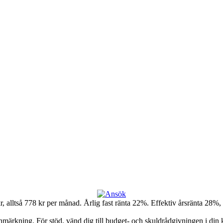
, alltså 778 kr per månad. Årlig fast ränta 22%. Effektiv årsränta 28%, 
sanmärkning. För stöd, vänd dig till budget- och skuldrådgivningen i d