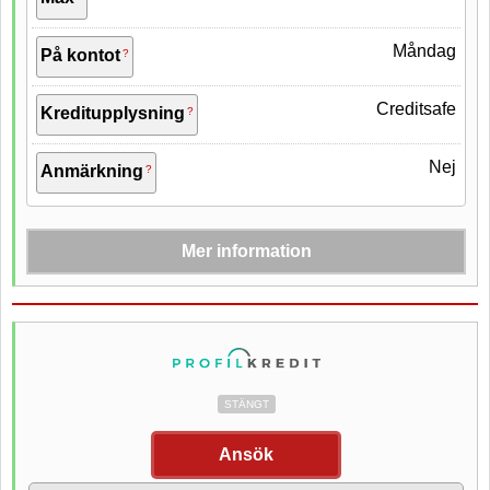
Åldergräns
21 år
Måndag
På kontot
Creditsafe
Kreditupplysning
Nej
Anmärkning
Mer information
UC
Åldersgräns
18 år
Medellåga krav
Krav för lån
STÄNGT
1 112 kr / 1 år
Kostnad för 10 000 kr
Ansök