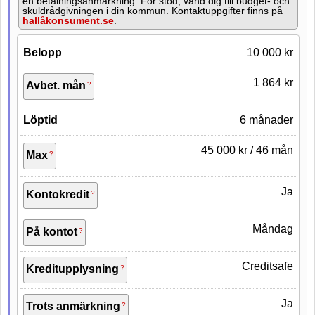
en betalningsanmärkning. För stöd, vänd dig till budget- och
skuldrådgivningen i din kommun. Kontaktuppgifter finns på
hallåkonsument.se
.
Räntefritt
Belopp
10 000 kr
Förlänga lån
1 864 kr
Avbet. mån
Låga inkomstkrav
Löptid
6 månader
45 000 kr / 46 mån
Dölj återkommande kund lån
Max
Ja
Kontokredit
Måndag
På kontot
Creditsafe
Kreditupplysning
Ja
Trots anmärkning