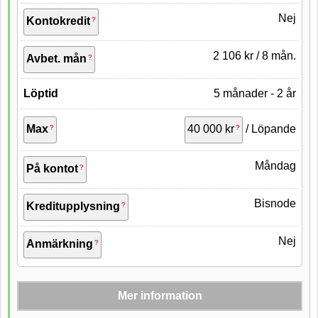
Åldergräns
18 år
Nej
Kontokredit
2 106 kr / 8 mån.
Avbet. mån
Löptid
5 månader - 2 år
Max
40 000 kr
/ Löpande
Måndag
På kontot
Bisnode
Kreditupplysning
Nej
Anmärkning
Mer information