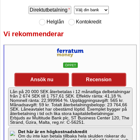
Dölj Kontokrediter
Direktutbetalning
Helglån
Kontokredit
Lån utan UC
Vi rekommenderar
Lån med betalningsanmärkning
Laddar tabeller
Faktura via epost
ÖPPET
Ansök nu
Recension
Ålder - Under 21 år lån
Lån på 20 000 SEK återbetalas i 12 månatliga delbetalningar
från 2 674 SEK till 1 757,61 SEK. Effektiv ränta: 41,18 %.
Avbetalning över 1 år lån
Nominell ränta: 22,999964 %. Uppläggningsavgift: 565 kr.
Månadsavgift: 59 kr. Totalt återbetalningsbelopp: 23 764,66
SEK. Låneavtalet har obestämd löptid. Exemplet bygger på
återbetalning i tid och lika stora kapitaldelbetalningar.
Förmedlare
Erbjuds av Multitude Bank plc, ST Business Center 120, The
Strand, Gzira, Malta, reg.nr: C-56251.
Det här är en högkostnadskredit
Privatlån
Om du inte kan betala tillbaka hela skulden riskerar du