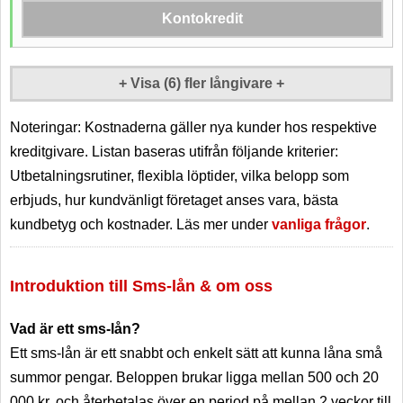
UC
Kontokredit
Åldersgräns
20 år
Belopp
1 000 - 25 000 kr
Medellåga krav
+ Visa
(6)
fler långivare +
Krav för lån
Min. återbetalning / månad
13% av återstående belopp
Noteringar: Kostnaderna gäller nya kunder hos respektive
6 848 kr / 8 mån.
Kostnad för 10 000 kr
kreditgivare. Listan baseras utifrån följande kriterier:
Månadsränta
12,46%
Utbetalningsrutiner, flexibla löptider, vilka belopp som
Förmedlare
Åldergräns
20 år
erbjuds, hur kundvänligt företaget anses vara, bästa
Räntefritt
kundbetyg och kostnader. Läs mer under
vanliga frågor
.
Förlänga lån
Introduktion till Sms-lån & om oss
E-leg
150 000 kr
Inkomstkrav 1 000 kr lån
Vad är ett sms-lån?
Ett sms-lån är ett snabbt och enkelt sätt att kunna låna små
summor pengar. Beloppen brukar ligga mellan 500 och 20
000 kr, och återbetalas över en period på mellan 2 veckor till