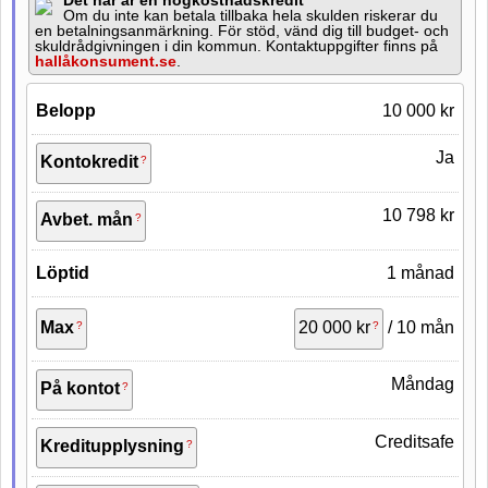
Det här är en högkostnadskredit
Förlänga lån
Om du inte kan betala tillbaka hela skulden riskerar du
en betalningsanmärkning. För stöd, vänd dig till budget- och
E-leg
skuldrådgivningen i din kommun. Kontaktuppgifter finns på
hallåkonsument.se
.
Belopp
10 000 kr
Ja
Kontokredit
10 798 kr
Avbet. mån
Löptid
1 månad
Max
20 000 kr
/ 10 mån
Måndag
På kontot
Creditsafe
Kreditupplysning