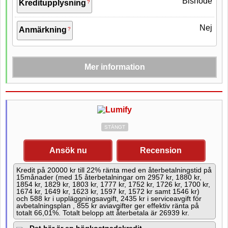
Bisnode
Kreditupplysning
Nej
Anmärkning
Mer information
UC
Åldersgräns
20 år
STÄNGT
Medellåga krav
Krav för lån
Ansök nu
Recension
4 208 kr / 1 år
Kostnad för 10 000 kr
Kredit på 20000 kr till 22% ränta med en återbetalningstid på
15månader (med 15 återbetalningar om 2957 kr, 1880 kr,
Förmedlare
1854 kr, 1829 kr, 1803 kr, 1777 kr, 1752 kr, 1726 kr, 1700 kr,
1674 kr, 1649 kr, 1623 kr, 1597 kr, 1572 kr samt 1546 kr)
och 588 kr i uppläggningsavgift, 2435 kr i serviceavgift för
Räntefritt
avbetalningsplan , 855 kr aviavgifter ger effektiv ränta på
totalt 66,01%. Totalt belopp att återbetala är 26939 kr.