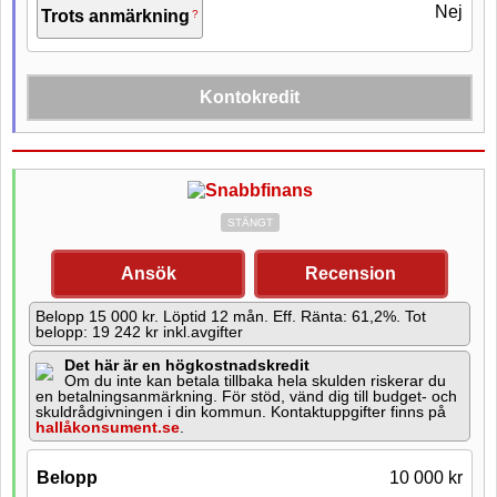
Nej
Trots anmärkning
Kontokredit
Belopp
2 000 - 20 000 kr
Maxbelopp ny kund
10 000 kr
STÄNGT
798 kr
Kostnad för 10 000 kr
Ansök
Recension
Min. återbet. / mån.
Belopp 15 000 kr. Löptid 12 mån. Eff. Ränta: 61,2%. Tot
3.29% av återstående belopp
belopp: 19 242 kr inkl.avgifter
Det här är en högkostnadskredit
Månadsränta
3,29%
Om du inte kan betala tillbaka hela skulden riskerar du
en betalningsanmärkning. För stöd, vänd dig till budget- och
skuldrådgivningen i din kommun. Kontaktuppgifter finns på
Låga krav
hallåkonsument.se
.
Krav för lån
Belopp
10 000 kr
E-leg