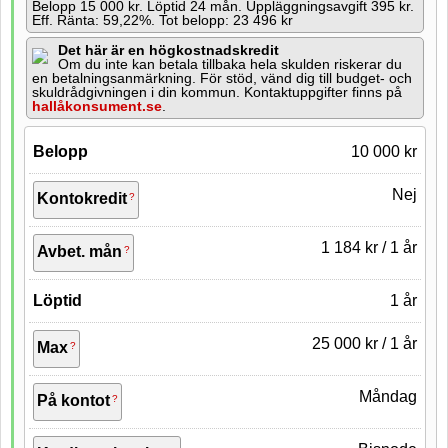
Belopp 15 000 kr. Löptid 24 mån. Uppläggningsavgift 395 kr.
Förmedlare
Eff. Ränta: 59,22%. Tot belopp: 23 496 kr
Räntefritt
Det här är en högkostnadskredit
Om du inte kan betala tillbaka hela skulden riskerar du
en betalningsanmärkning. För stöd, vänd dig till budget- och
skuldrådgivningen i din kommun. Kontaktuppgifter finns på
Förlänga lån
1 månad
hallåkonsument.se
.
E-leg
Belopp
10 000 kr
120 000 kr
Inkomstkrav 8 000 kr lån
Nej
Kontokredit
1 184 kr / 1 år
Avbet. mån
Löptid
1 år
25 000 kr / 1 år
Max
Måndag
På kontot